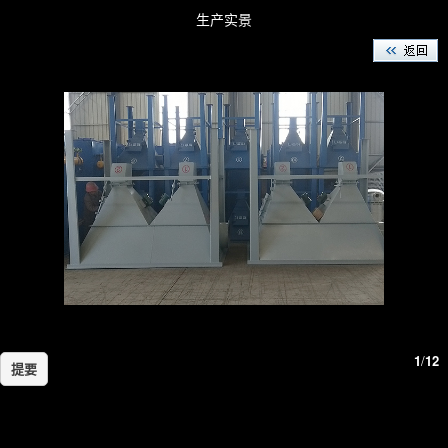
生产实景
1
/
12
提要