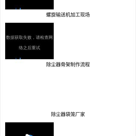
螺旋输送机加工现场
除尘器骨架制作流程
除尘器袋笼厂家