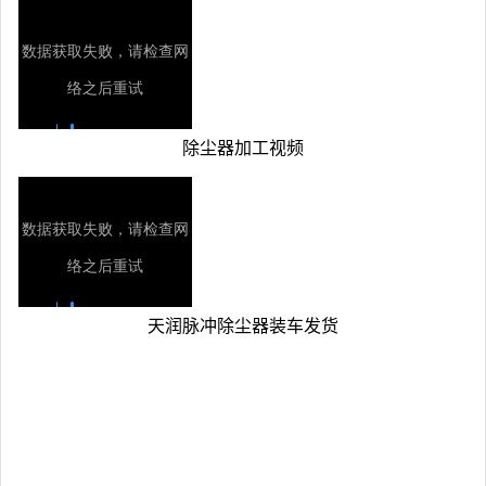
除尘器加工视频
天润脉冲除尘器装车发货