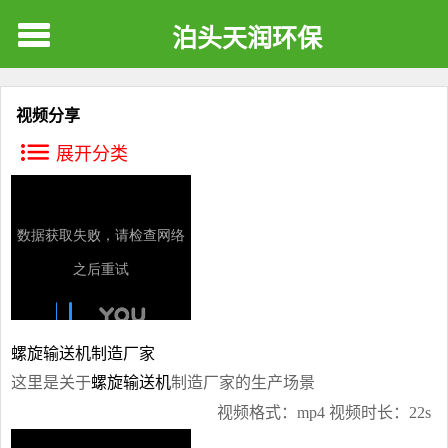
泊头天润环保
视频分享
展开分类
螺旋输送机制造厂家
这里是关于
螺旋输送机
制造厂家的生产场景
视频格式：mp4 视频时长：22s