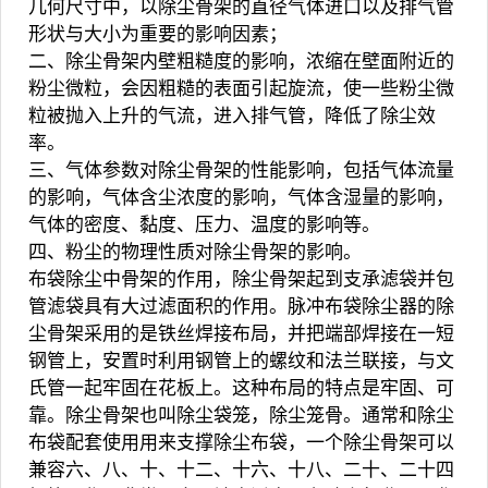
几何尺寸中，以除尘骨架的直径气体进口以及排气管
形状与大小为重要的影响因素；
二、除尘骨架内壁粗糙度的影响，浓缩在壁面附近的
粉尘微粒，会因粗糙的表面引起旋流，使一些粉尘微
粒被抛入上升的气流，进入排气管，降低了除尘效
率。
三、气体参数对除尘骨架的性能影响，包括气体流量
的影响，气体含尘浓度的影响，气体含湿量的影响，
气体的密度、黏度、压力、温度的影响等。
四、粉尘的物理性质对除尘骨架的影响。
布袋除尘中骨架的作用，除尘骨架起到支承滤袋并包
管滤袋具有大过滤面积的作用。脉冲布袋除尘器的除
尘骨架采用的是铁丝焊接布局，并把端部焊接在一短
钢管上，安置时利用钢管上的螺纹和法兰联接，与文
氏管一起牢固在花板上。这种布局的特点是牢固、可
靠。除尘骨架也叫除尘袋笼，除尘笼骨。通常和除尘
布袋配套使用用来支撑除尘布袋，一个除尘骨架可以
兼容六、八、十、十二、十六、十八、二十、二十四