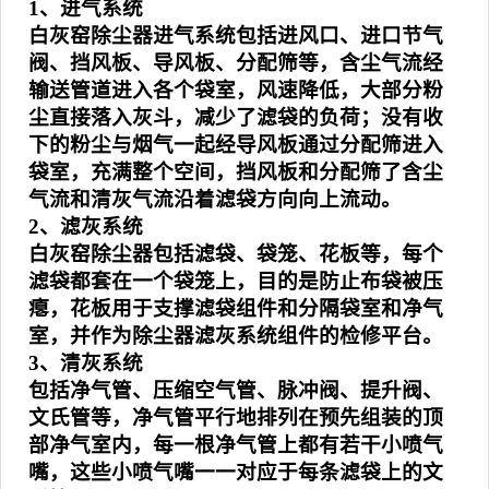
1、进气系统
白灰窑除尘器进气系统包括进风口、进口节气
阀、挡风板、导风板、分配筛等，含尘气流经
输送管道进入各个袋室，风速降低，大部分粉
尘直接落入灰斗，减少了滤袋的负荷；没有收
下的粉尘与烟气一起经导风板通过分配筛进入
袋室，充满整个空间，挡风板和分配筛了含尘
气流和清灰气流沿着滤袋方向向上流动。
2、滤灰系统
白灰窑除尘器包括滤袋、袋笼、花板等，每个
滤袋都套在一个袋笼上，目的是防止布袋被压
瘪，花板用于支撑滤袋组件和分隔袋室和净气
室，并作为除尘器滤灰系统组件的检修平台。
3、清灰系统
包括净气管、压缩空气管、脉冲阀、提升阀、
文氏管等，净气管平行地排列在预先组装的顶
部净气室内，每一根净气管上都有若干小喷气
嘴，这些小喷气嘴一一对应于每条滤袋上的文