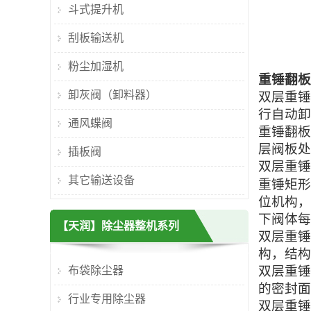
斗式提升机
刮板输送机
粉尘加湿机
重锤翻板
卸灰阀（卸料器）
双层重锤
行自动卸
通风蝶阀
重锤翻板
层阀板处
插板阀
双层重锤
其它输送设备
重锤矩形
位机构，
下阀体每
【天润】除尘器整机系列
双层重锤
构，结构
双层重锤
布袋除尘器
的密封面
行业专用除尘器
双层重锤