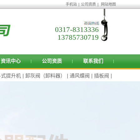
手机站
|
公司资质
|
网站地图
0317-8313336
13785730719
资讯中心
公司资质
联系我们
斗式提升机
|
卸灰阀（卸料器）
|
通风蝶阀
|
插板阀
|