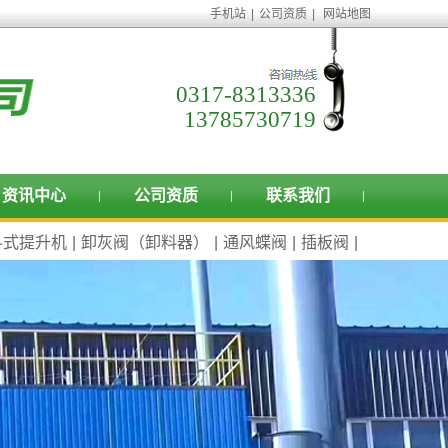
手机站
|
公司资质
|
网站地图
0317-8313336
13785730719
资讯中心
公司资质
联系我们
斗式提升机
|
卸灰阀（卸料器）
|
通风蝶阀
|
插板阀
|