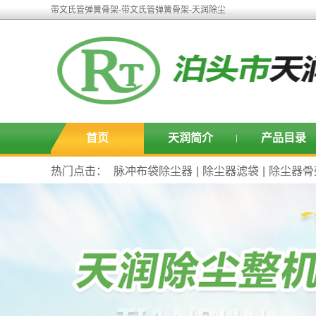
带文氏管弹簧骨架-带文氏管弹簧骨架-天润除尘
首页
天润简介
产品目录
热门点击：
脉冲布袋除尘器
|
除尘器滤袋
|
除尘器骨