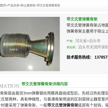
首页>
产品目录
>
除尘器骨架
>
带文氏管弹簧骨架
带文氏管弹簧骨架
带文氏管弹簧骨架占地面
弹簧骨架主要用于除尘
河北省>泊头市
产地：
泊头市天润环保
供应商：
技术服务热线： 1378573
带文氏管弹簧骨架详细内容
是由直径3mm弹簧钢丝用模具盘绕成型后，先经过热处理定
文氏管两种，具有伸缩性，与普通骨架用途的区别是除尘器受室内
计时要采用了弹簧骨架，一般
带文氏管弹簧骨架
底部有个挂钩，