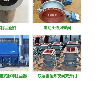
它除尘配件
电动头通风蝶阀
气箱式脉冲除尘器
双层重锤卸灰阀双开门