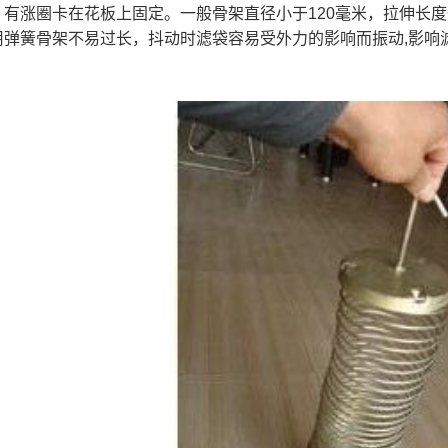
有涨圈卡在花板上固定。一般骨架直径小于120毫米，拉伸长度一般为
用弹簧骨架不易过长，抖动时滤袋容易受外力的影响而振动,影响滤