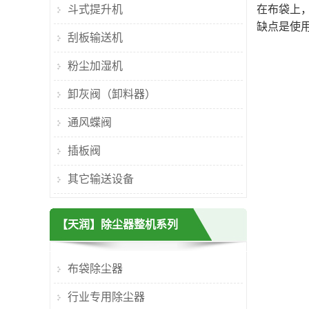
斗式提升机
在布袋上，
缺点是使
刮板输送机
粉尘加湿机
卸灰阀（卸料器）
通风蝶阀
插板阀
其它输送设备
【天润】除尘器整机系列
布袋除尘器
行业专用除尘器