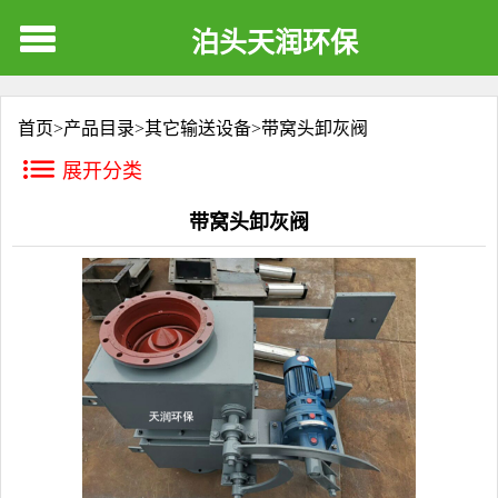
泊头天润环保
首页>
产品目录
>
其它输送设备
>
带窝头卸灰阀
展开分类
带窝头卸灰阀